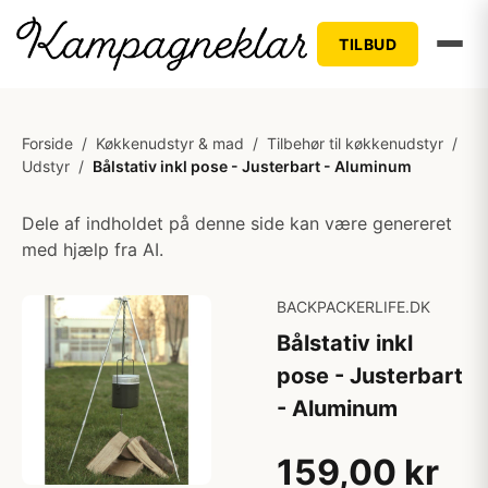
TILBUD
Forside
/
Køkkenudstyr & mad
/
Tilbehør til køkkenudstyr
/
Udstyr
/
Bålstativ inkl pose - Justerbart - Aluminum
Dele af indholdet på denne side kan være genereret
med hjælp fra AI.
BACKPACKERLIFE.DK
Bålstativ inkl
pose - Justerbart
- Aluminum
159,00 kr