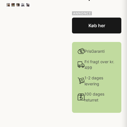
Køb her
PrisGaranti
Fri fragt over kr.
499
1-2 dages
levering
100 dages
returret