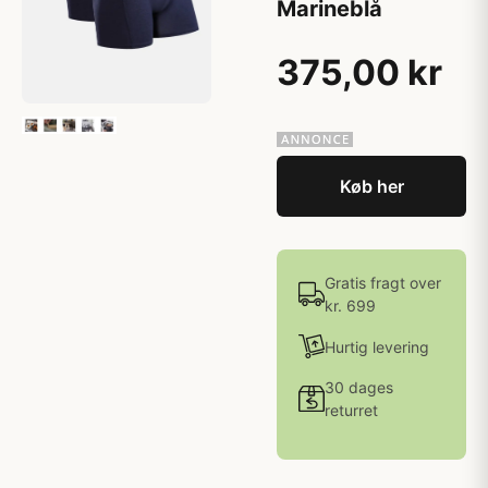
Marineblå
375,00 kr
Køb her
Gratis fragt over
kr. 699
Hurtig levering
30 dages
returret