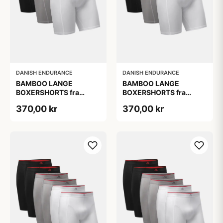
DANISH ENDURANCE
DANISH ENDURANCE
BAMBOO LANGE
BAMBOO LANGE
BOXERSHORTS fra
BOXERSHORTS fra
DANISH ENDURANCE -
DANISH ENDURANCE -
370,00 kr
370,00 kr
Sort/Rød | Grå | Hvid 3-
Sort/Rød | Grå | Hvid 3-
Pak
Pak