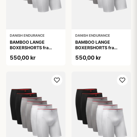
DANISH ENDURANCE
DANISH ENDURANCE
BAMBOO LANGE
BAMBOO LANGE
BOXERSHORTS fra
BOXERSHORTS fra
DANISH ENDURANCE -
DANISH ENDURANCE -
550,00 kr
550,00 kr
Sort/Rød | Grå | Hvid 6-
Sort/Rød | Grå | Hvid 6-
Pak
Pak