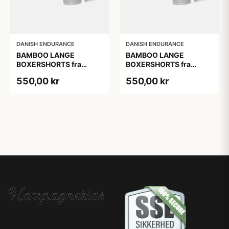
DANISH ENDURANCE
DANISH ENDURANCE
BAMBOO LANGE
BAMBOO LANGE
BOXERSHORTS fra
BOXERSHORTS fra
DANISH ENDURANCE -
DANISH ENDURANCE -
550,00 kr
550,00 kr
Sort/Rød | Grå | Hvid 6-
Sort/Rød | Grå | Hvid 6-
Pak
Pak