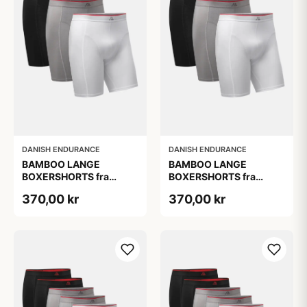
DANISH ENDURANCE
DANISH ENDURANCE
BAMBOO LANGE
BAMBOO LANGE
BOXERSHORTS fra
BOXERSHORTS fra
DANISH ENDURANCE -
DANISH ENDURANCE -
370,00 kr
370,00 kr
Sort/Rød | Grå | Hvid 3-
Sort/Rød | Grå | Hvid 3-
Pak
Pak