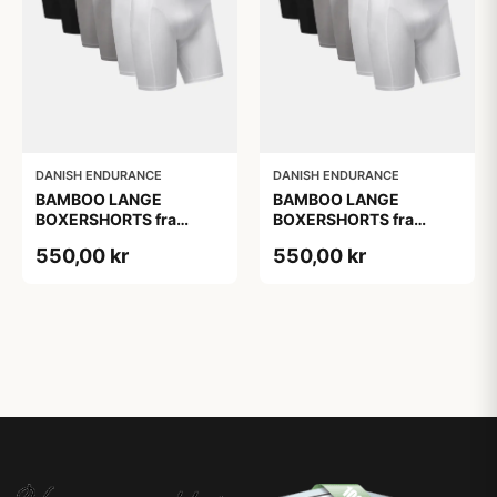
DANISH ENDURANCE
DANISH ENDURANCE
BAMBOO LANGE
BAMBOO LANGE
BOXERSHORTS fra
BOXERSHORTS fra
DANISH ENDURANCE -
DANISH ENDURANCE -
550,00 kr
550,00 kr
Sort/Rød | Grå | Hvid 6-
Sort/Rød | Grå | Hvid 6-
Pak
Pak