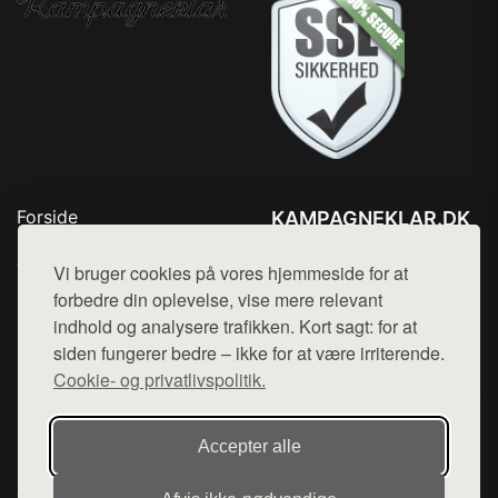
Forside
KAMPAGNEKLAR.DK
Produkter
Tlf. 78768672
Top Rabatter
Vi bruger cookies på vores hjemmeside for at
Mail:
hej@want.dk
Kontakt
forbedre din oplevelse, vise mere relevant
indhold og analysere trafikken. Kort sagt: for at
Cookie- og privatlivspolitik
siden fungerer bedre – ikke for at være irriterende.
Cookie- og privatlivspolitik.
Denne side er en del af want.dk, der udgiver en række
Accepter alle
hjemmesider med præsentation af forskellige produkter fra
diverse webshops. Der sælges ikke varer fra denne side - vi