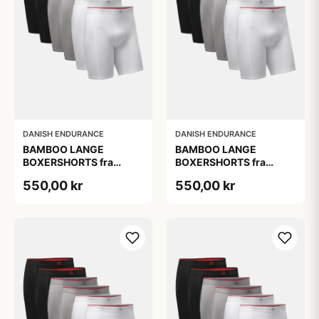
DANISH ENDURANCE
DANISH ENDURANCE
BAMBOO LANGE
BAMBOO LANGE
BOXERSHORTS fra
BOXERSHORTS fra
DANISH ENDURANCE -
DANISH ENDURANCE -
550,00 kr
550,00 kr
Sort/Rød | Grå | Hvid 6-
Sort/Rød | Grå | Hvid 6-
Pak
Pak