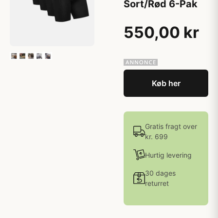
Sort/Rød 6-Pak
550,00 kr
Køb her
Gratis fragt over
kr. 699
Hurtig levering
30 dages
returret