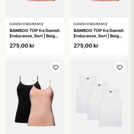
DANISH ENDURANCE
DANISH ENDURANCE
BAMBOO TOP fra Danish
BAMBOO TOP fra Danish
Endurance, Sort | Beige,
Endurance, Sort | Beige,
2-Pak, Bambus,
2-Pak, Bambus,
275,00 kr
275,00 kr
Komfortabel og
Komfortabel og
Fugtregulerende
Fugtregulerende