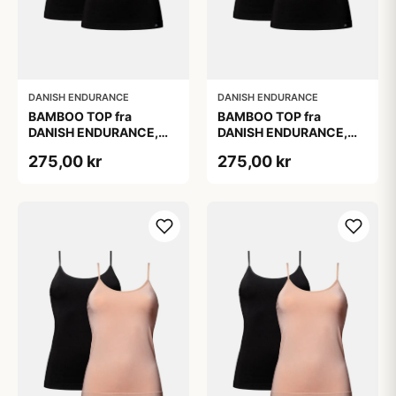
DANISH ENDURANCE
DANISH ENDURANCE
BAMBOO TOP fra
BAMBOO TOP fra
DANISH ENDURANCE,
DANISH ENDURANCE,
Sort, 2-Pak, Silkeblød &
Sort, 2-Pak, Silkeblød &
275,00 kr
275,00 kr
Behagelig, Perfekt
Behagelig, Perfekt
Pasform, Naturligt
Pasform, Naturligt
Åndbar &
Åndbar &
Fugtregulerende
Fugtregulerende