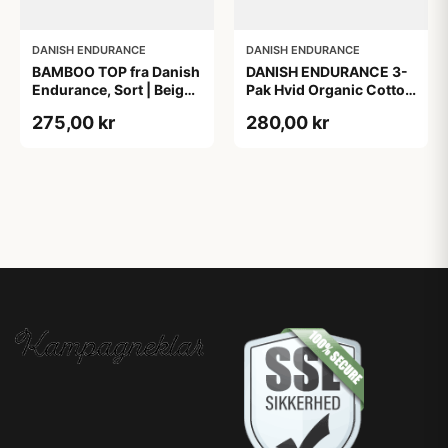
DANISH ENDURANCE
DANISH ENDURANCE
BAMBOO TOP fra Danish
DANISH ENDURANCE 3-
Endurance, Sort | Beige,
Pak Hvid Organic Cotton
2-Pak, Bambus,
Tanktop
275,00 kr
280,00 kr
Komfortabel og
Fugtregulerende