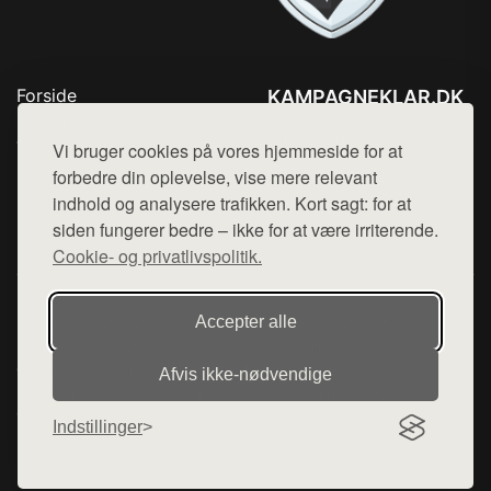
Forside
KAMPAGNEKLAR.DK
Produkter
Tlf. 78768672
Top Rabatter
Vi bruger cookies på vores hjemmeside for at
Mail:
hej@want.dk
Kontakt
forbedre din oplevelse, vise mere relevant
indhold og analysere trafikken. Kort sagt: for at
Cookie- og privatlivspolitik
siden fungerer bedre – ikke for at være irriterende.
Cookie- og privatlivspolitik.
Denne side er en del af want.dk, der udgiver en række
Accepter alle
hjemmesider med præsentation af forskellige produkter fra
diverse webshops. Der sælges ikke varer fra denne side - vi
Afvis ikke‑nødvendige
henviser til de shops, som sælger varen. Vi har heller ikke
varerne på lager.
Indstillinger
© 2026 kampagneklar.dk. Alle rettigheder forbeholdes.