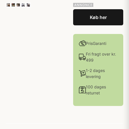
Køb her
PrisGaranti
Fri fragt over kr.
499
1-2 dages
levering
100 dages
returret