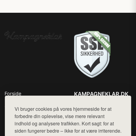
Forside
KAMPAGNEKLAR.DK
Produkter
Tlf. 78768672
Top Rabatter
Vi bruger cookies på vores hjemmeside for at
Mail:
hej@want.dk
Kontakt
forbedre din oplevelse, vise mere relevant
indhold og analysere trafikken. Kort sagt: for at
Cookie- og privatlivspolitik
siden fungerer bedre – ikke for at være irriterende.