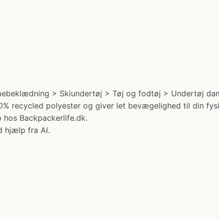
ebeklædning > Skiundertøj > Tøj og fodtøj > Undertøj dame.
00% recycled polyester og giver let bevægelighed til din fy
øb hos Backpackerlife.dk.
 hjælp fra AI.