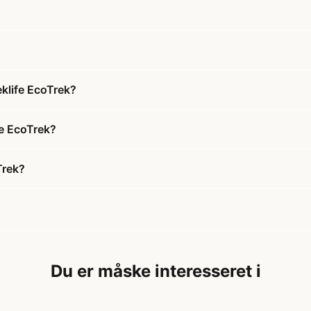
eklife EcoTrek?
fe EcoTrek?
Trek?
Du er måske interesseret i