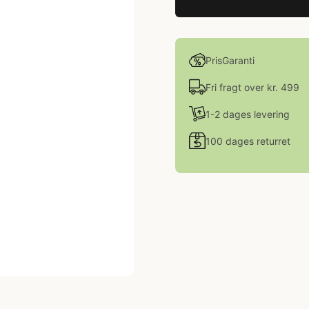
PrisGaranti
Fri fragt over kr. 499
1-2 dages levering
100 dages returret