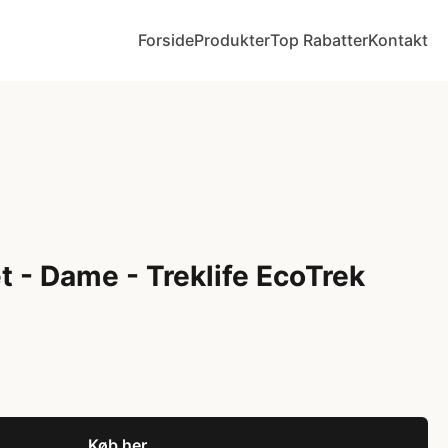
Forside
Produkter
Top Rabatter
Kontakt
t - Dame - Treklife EcoTrek
Køb her