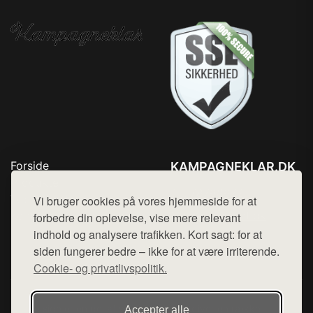
Forside
KAMPAGNEKLAR.DK
Produkter
Tlf. 78768672
Top Rabatter
Vi bruger cookies på vores hjemmeside for at
Mail:
hej@want.dk
Kontakt
forbedre din oplevelse, vise mere relevant
indhold og analysere trafikken. Kort sagt: for at
Cookie- og privatlivspolitik
siden fungerer bedre – ikke for at være irriterende.
Cookie- og privatlivspolitik.
Denne side er en del af want.dk, der udgiver en række
Accepter alle