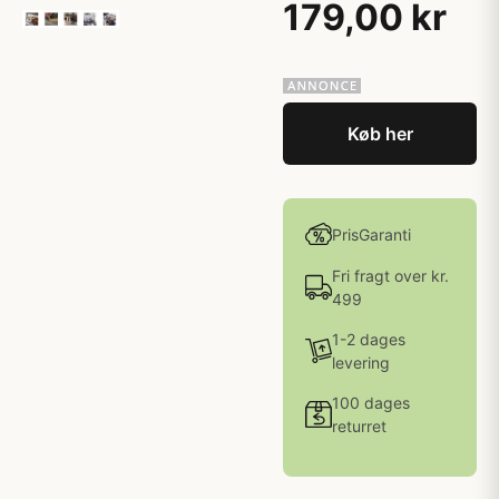
179,00 kr
Køb her
PrisGaranti
Fri fragt over kr.
499
1-2 dages
levering
100 dages
returret