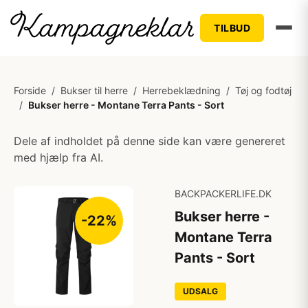
TILBUD
Forside
/
Bukser til herre
/
Herrebeklædning
/
Tøj og fodtøj
/
Bukser herre - Montane Terra Pants - Sort
Dele af indholdet på denne side kan være genereret
med hjælp fra AI.
BACKPACKERLIFE.DK
Bukser herre -
-22%
Montane Terra
Pants - Sort
UDSALG