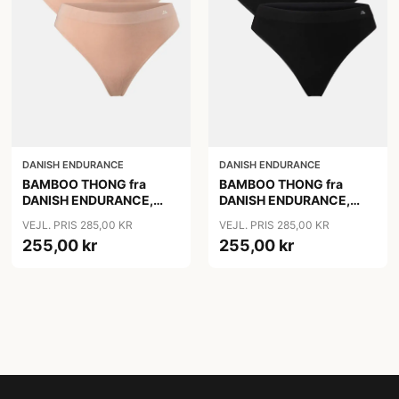
DANISH ENDURANCE
DANISH ENDURANCE
BAMBOO THONG fra
BAMBOO THONG fra
DANISH ENDURANCE,
DANISH ENDURANCE,
Beige 3-Pak, Silkeblød
Sort, 3-Pak
VEJL. PRIS 285,00 KR
VEJL. PRIS 285,00 KR
Bambusviskose, 1-års
255,00 kr
255,00 kr
Anti-Hul Garanti, Oeko-
Tex Certificeret