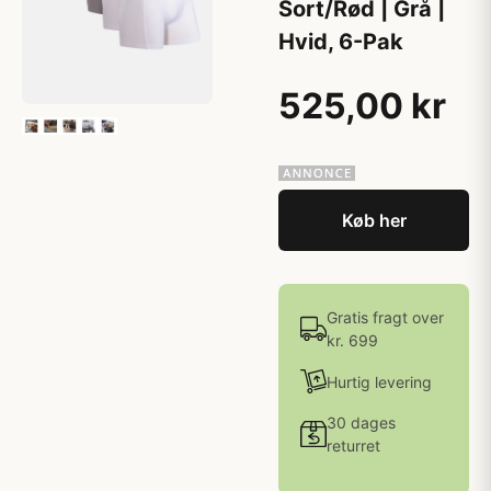
Sort/Rød | Grå |
Hvid, 6-Pak
525,00 kr
Køb her
Gratis fragt over
kr. 699
Hurtig levering
30 dages
returret