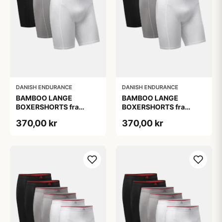
DANISH ENDURANCE
DANISH ENDURANCE
BAMBOO LANGE
BAMBOO LANGE
BOXERSHORTS fra
BOXERSHORTS fra
DANISH ENDURANCE -
DANISH ENDURANCE -
370,00 kr
370,00 kr
Sort/Rød | Grå | Hvid 3-
Sort/Rød | Grå | Hvid 3-
Pak
Pak