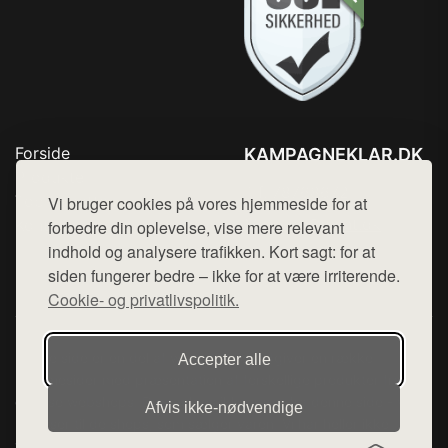
Forside
KAMPAGNEKLAR.DK
Produkter
Tlf. 78768672
Top Rabatter
Vi bruger cookies på vores hjemmeside for at
Mail:
hej@want.dk
Kontakt
forbedre din oplevelse, vise mere relevant
indhold og analysere trafikken. Kort sagt: for at
Cookie- og privatlivspolitik
siden fungerer bedre – ikke for at være irriterende.
Cookie- og privatlivspolitik.
Denne side er en del af want.dk, der udgiver en række
Accepter alle
hjemmesider med præsentation af forskellige produkter fra
diverse webshops. Der sælges ikke varer fra denne side - vi
Afvis ikke‑nødvendige
henviser til de shops, som sælger varen. Vi har heller ikke
varerne på lager.