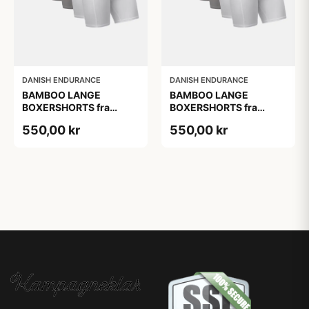
DANISH ENDURANCE
DANISH ENDURANCE
BAMBOO LANGE
BAMBOO LANGE
BOXERSHORTS fra
BOXERSHORTS fra
DANISH ENDURANCE -
DANISH ENDURANCE -
550,00 kr
550,00 kr
Sort/Rød | Grå | Hvid 6-
Sort/Rød | Grå | Hvid 6-
Pak
Pak