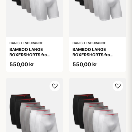
DANISH ENDURANCE
DANISH ENDURANCE
BAMBOO LANGE
BAMBOO LANGE
BOXERSHORTS fra
BOXERSHORTS fra
DANISH ENDURANCE -
DANISH ENDURANCE -
550,00 kr
550,00 kr
Sort/Rød | Grå | Hvid 6-
Sort/Rød | Grå | Hvid 6-
Pak
Pak