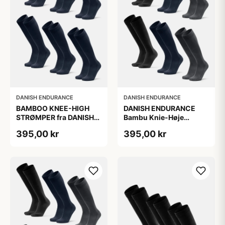
DANISH ENDURANCE
DANISH ENDURANCE
BAMBOO KNEE-HIGH
DANISH ENDURANCE
STRØMPER fra DANISH
Bambu Knie-Høje
ENDURANCE, Marineblå,
Strømper, Sort | Grå |
395,00 kr
395,00 kr
6-Pak, Knæhøj, Bambus,
Navy Blå, 6-Pak
Skridsikker,
Fugtabsorberende,
OEKO-TEX® STANDARD
100 cert.