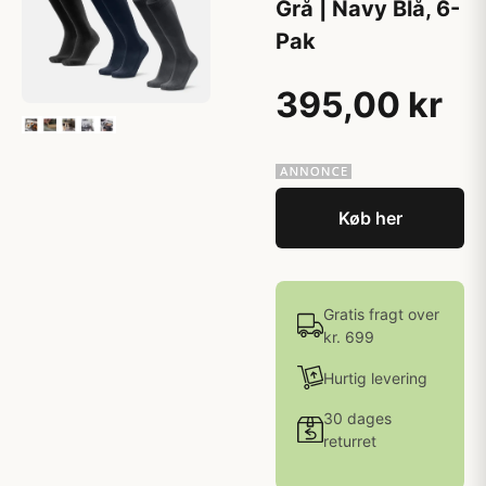
Grå | Navy Blå, 6-
Pak
395,00 kr
Køb her
Gratis fragt over
kr. 699
Hurtig levering
30 dages
returret