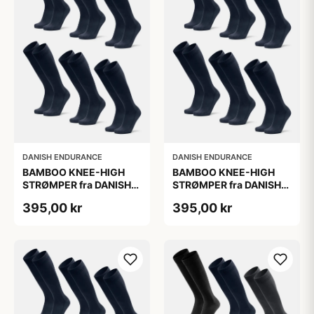
DANISH ENDURANCE
DANISH ENDURANCE
BAMBOO KNEE-HIGH
BAMBOO KNEE-HIGH
STRØMPER fra DANISH
STRØMPER fra DANISH
ENDURANCE, Marineblå,
ENDURANCE, Marineblå,
395,00 kr
395,00 kr
6-Pak, Knæhøj, Bambus,
6-Pak, Knæhøj, Bambus,
Skridsikker,
Skridsikker,
Fugtabsorberende,
Fugtabsorberende,
OEKO-TEX® STANDARD
OEKO-TEX® STANDARD
100 cert.
100 cert.