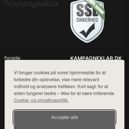
Forside
KAMPAGNEKLAR.DK
Produkter
Tlf. 78768672
Top Rabatter
Vi bruger cookies på vores hjemmeside for at
Mail:
hej@want.dk
Kontakt
forbedre din oplevelse, vise mere relevant
indhold og analysere trafikken. Kort sagt: for at
Cookie- og privatlivspolitik
siden fungerer bedre – ikke for at være irriterende.
Cookie- og privatlivspolitik.
Denne side er en del af want.dk, der udgiver en række
Accepter alle
hjemmesider med præsentation af forskellige produkter fra