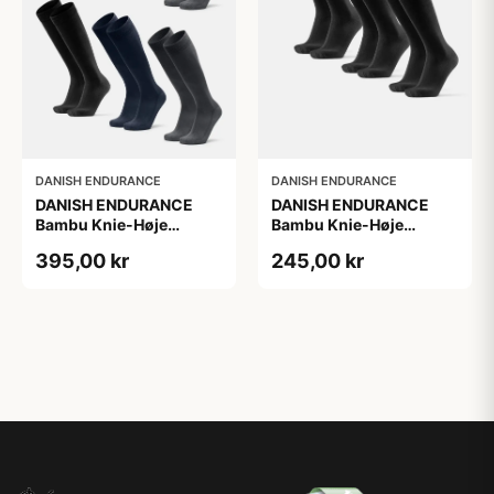
DANISH ENDURANCE
DANISH ENDURANCE
DANISH ENDURANCE
DANISH ENDURANCE
Bambu Knie-Høje
Bambu Knie-Høje
Strømper, Sort | Grå |
Strømper, Sort, 3-Pak
395,00 kr
245,00 kr
Navy Blå, 6-Pak