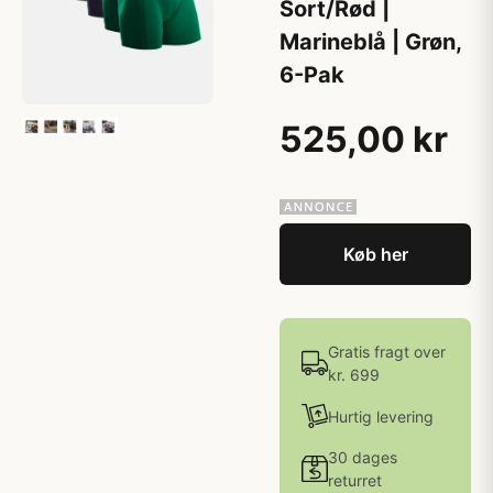
Sort/Rød |
Marineblå | Grøn,
6-Pak
525,00 kr
Køb her
Gratis fragt over
kr. 699
Hurtig levering
30 dages
returret