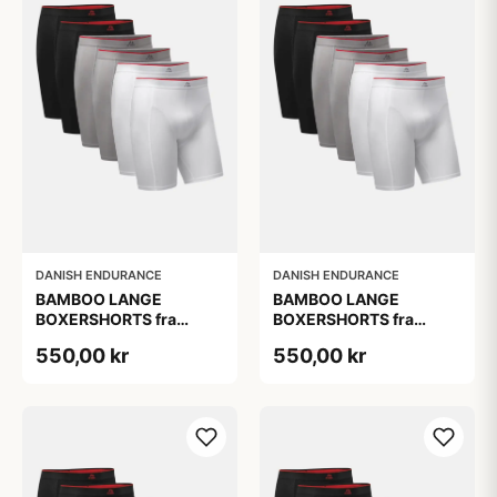
DANISH ENDURANCE
DANISH ENDURANCE
BAMBOO LANGE
BAMBOO LANGE
BOXERSHORTS fra
BOXERSHORTS fra
DANISH ENDURANCE -
DANISH ENDURANCE -
550,00 kr
550,00 kr
Sort/Rød | Grå | Hvid 6-
Sort/Rød | Grå | Hvid 6-
Pak
Pak