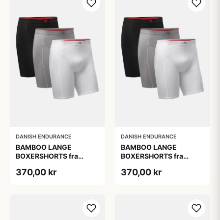
DANISH ENDURANCE
DANISH ENDURANCE
BAMBOO LANGE
BAMBOO LANGE
BOXERSHORTS fra
BOXERSHORTS fra
DANISH ENDURANCE -
DANISH ENDURANCE -
370,00 kr
370,00 kr
Sort/Rød | Grå | Hvid 3-
Sort/Rød | Grå | Hvid 3-
Pak
Pak