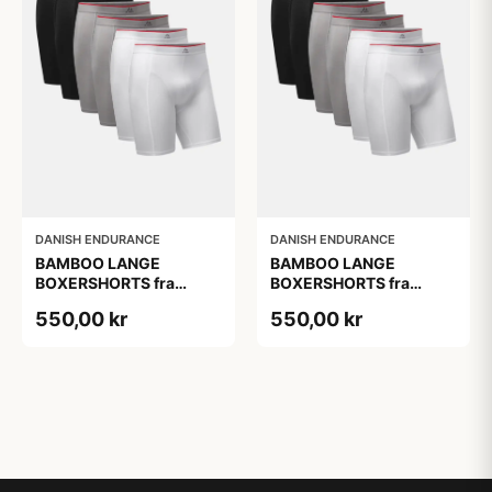
DANISH ENDURANCE
DANISH ENDURANCE
BAMBOO LANGE
BAMBOO LANGE
BOXERSHORTS fra
BOXERSHORTS fra
DANISH ENDURANCE -
DANISH ENDURANCE -
550,00 kr
550,00 kr
Sort/Rød | Grå | Hvid 6-
Sort/Rød | Grå | Hvid 6-
Pak
Pak