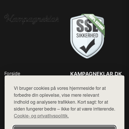
Forside
KAMPAGNEKLAR.DK
Produkter
Tlf. 78768672
Top Rabatter
Vi bruger cookies på vores hjemmeside for at
Mail:
hej@want.dk
Kontakt
forbedre din oplevelse, vise mere relevant
indhold og analysere trafikken. Kort sagt: for at
Cookie- og privatlivspolitik
siden fungerer bedre – ikke for at være irriterende.
Cookie- og privatlivspolitik.