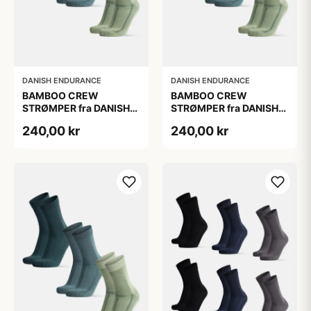
DANISH ENDURANCE
DANISH ENDURANCE
BAMBOO CREW
BAMBOO CREW
STRØMPER fra DANISH
STRØMPER fra DANISH
ENDURANCE, 3-Pak,
ENDURANCE, 3-Pak,
240,00 kr
240,00 kr
Mørkegrøn | Lysegrøn |
Mørkegrøn | Lysegrøn |
Mellemgrøn
Mellemgrøn