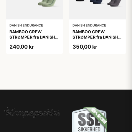
DANISH ENDURANCE
DANISH ENDURANCE
BAMBOO CREW
BAMBOO CREW
STRØMPER fra DANISH
STRØMPER fra DANISH
ENDURANCE, 3-Pak,
ENDURANCE, 6-Pak, 35-
240,00 kr
350,00 kr
Mørkegrøn | Lysegrøn |
38
Mellemgrøn