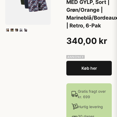
MED GYLP, Sort |
Grøn/Orange |
Marineblå/Bordeau
| Retro, 6-Pak
340,00 kr
Køb her
Gratis fragt over
kr. 699
Hurtig levering
30 dages