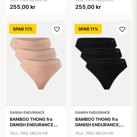
3-Pak
3-Pak
255,00 kr
255,00 kr
SPAR 11%
SPAR 11%
DANISH ENDURANCE
DANISH ENDURANCE
BAMBOO THONG fra
BAMBOO THONG fra
DANISH ENDURANCE,
DANISH ENDURANCE,
Beige 3-Pak, Silkeblød
Sort, 3-Pak
VEJL. PRIS 285,00 KR
VEJL. PRIS 285,00 KR
Bambusviskose, 1-års