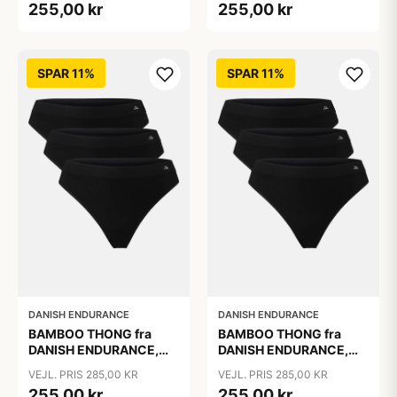
255,00 kr
255,00 kr
Anti-Hul Garanti, Oeko-
Tex Certificeret
SPAR 11%
SPAR 11%
DANISH ENDURANCE
DANISH ENDURANCE
BAMBOO THONG fra
BAMBOO THONG fra
DANISH ENDURANCE,
DANISH ENDURANCE,
Sort, 3-Pak
Sort, 3-Pak
VEJL. PRIS 285,00 KR
VEJL. PRIS 285,00 KR
255,00 kr
255,00 kr