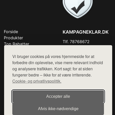
Forside
KAMPAGNEKLAR.DK
Produkter
Tlf. 78768672
Top Rabatter
Mail:
hej@want.dk
Kontakt
Vi bruger cookies på vores hjemmeside for at
Cookie- og privatlivspolitik
forbedre din oplevelse, vise mere relevant indhold
og analysere trafikken. Kort sagt: for at siden
fungerer bedre – ikke for at være irriterende.
Cookie- og privatlivspolitik.
Denne side er en del af want.dk, der udgiver en række
hjemmesider med præsentation af forskellige produkter fra
diverse webshops. Der sælges ikke varer fra denne side - vi
Accepter alle
henviser til de shops, som sælger varen. Vi har heller ikke
varerne på lager.
Afvis ikke‑nødvendige