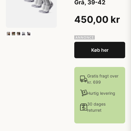
Grå, 39-42
450,00 kr
Køb her
Gratis fragt over
kr. 699
Hurtig levering
30 dages
returret