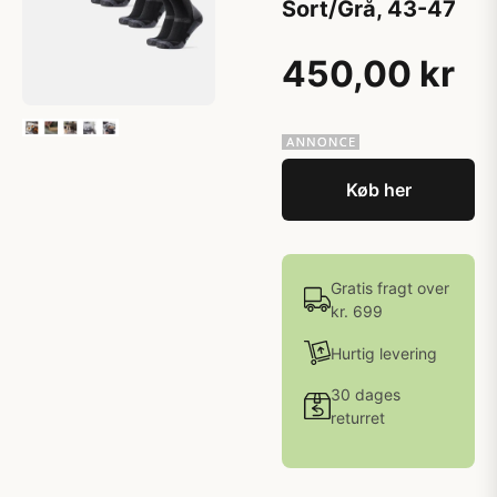
Sort/Grå, 43-47
450,00 kr
Køb her
Gratis fragt over
kr. 699
Hurtig levering
30 dages
returret