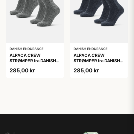
DANISH ENDURANCE
DANISH ENDURANCE
ALPACA CREW
ALPACA CREW
STRØMPER fra DANISH
STRØMPER fra DANISH
ENDURANCE, 2-Pak, 35-
ENDURANCE, 2-Pak, 35-
285,00 kr
285,00 kr
38, Varm og åndbar
38, Varm og åndbar
alpaka-uldblanding,
alpaka-uldblanding,
Oeko-Tex certificeret
Oeko-Tex certificeret