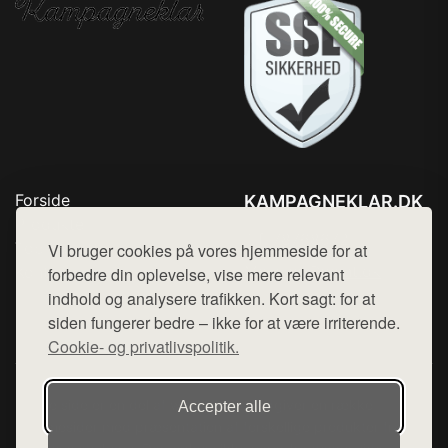
Forside
KAMPAGNEKLAR.DK
Produkter
Tlf. 78768672
Top Rabatter
Vi bruger cookies på vores hjemmeside for at
Mail:
hej@want.dk
Kontakt
forbedre din oplevelse, vise mere relevant
indhold og analysere trafikken. Kort sagt: for at
Cookie- og privatlivspolitik
siden fungerer bedre – ikke for at være irriterende.
Cookie- og privatlivspolitik.
Denne side er en del af want.dk, der udgiver en række
Accepter alle
hjemmesider med præsentation af forskellige produkter fra