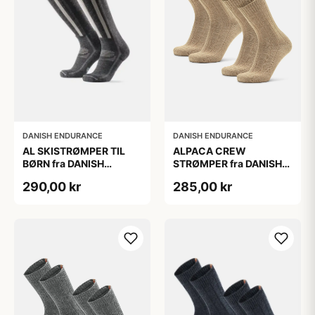
DANISH ENDURANCE
DANISH ENDURANCE
AL SKISTRØMPER TIL
ALPACA CREW
BØRN fra DANISH
STRØMPER fra DANISH
ENDURANCE,
ENDURANCE, 2-Pak, 35-
290,00 kr
285,00 kr
Mørkegrå/Lysegrå, 35-
38, Varm og åndbar
38
alpaka-uldblanding,
Oeko-Tex certificeret