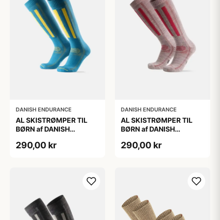
DANISH ENDURANCE
DANISH ENDURANCE
AL SKISTRØMPER TIL
AL SKISTRØMPER TIL
BØRN af DANISH
BØRN af DANISH
ENDURANCE, Blå/Gul,
ENDURANCE,
290,00 kr
290,00 kr
35-38
Lysegrå/Lyserød, 35-38