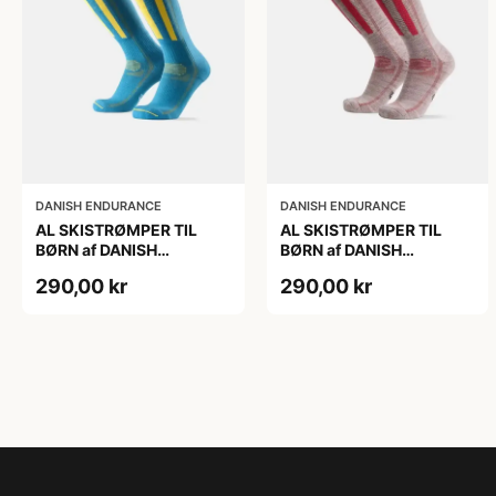
DANISH ENDURANCE
DANISH ENDURANCE
AL SKISTRØMPER TIL
AL SKISTRØMPER TIL
BØRN af DANISH
BØRN af DANISH
ENDURANCE, Blå/Gul,
ENDURANCE,
290,00 kr
290,00 kr
35-38
Lysegrå/Lyserød, 35-38