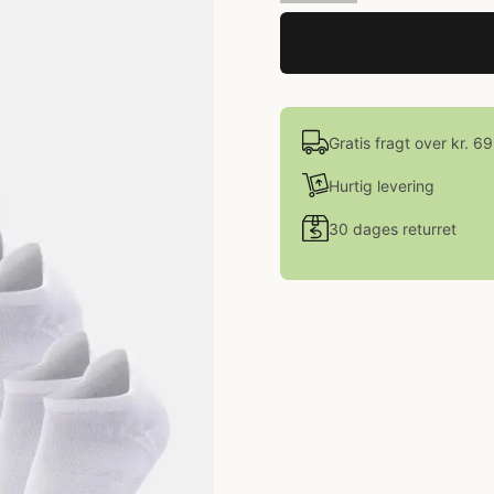
Gratis fragt over kr. 6
Hurtig levering
30 dages returret