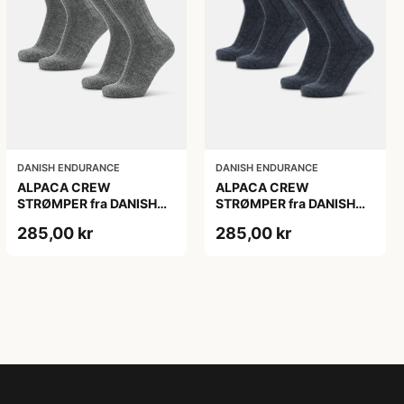
DANISH ENDURANCE
DANISH ENDURANCE
ALPACA CREW
ALPACA CREW
STRØMPER fra DANISH
STRØMPER fra DANISH
ENDURANCE, 2-Pak, 35-
ENDURANCE, 2-Pak, 35-
285,00 kr
285,00 kr
38, Varm og åndbar
38, Varm og åndbar
alpaka-uldblanding,
alpaka-uldblanding,
Oeko-Tex certificeret
Oeko-Tex certificeret