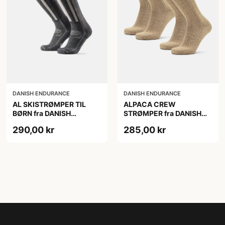
DANISH ENDURANCE
DANISH ENDURANCE
AL SKISTRØMPER TIL
ALPACA CREW
BØRN fra DANISH
STRØMPER fra DANISH
ENDURANCE,
ENDURANCE, 2-Pak, 35-
290,00 kr
285,00 kr
Mørkegrå/Lysegrå, 35-38
38, Varm og åndbar
alpaka-uldblanding,
Oeko-Tex certificeret