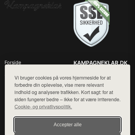
Forside
KAMPAGNEKLAR.DK
Produkter
Tlf. 78768672
Top Rabatter
Vi bruger cookies på vores hjemmeside for at
Mail:
hej@want.dk
Kontakt
forbedre din oplevelse, vise mere relevant
indhold og analysere trafikken. Kort sagt: for at
Cookie- og privatlivspolitik
siden fungerer bedre – ikke for at være irriterende.
Cookie- og privatlivspolitik.
Denne side er en del af want.dk, der udgiver en række
Accepter alle
hjemmesider med præsentation af forskellige produkter fra