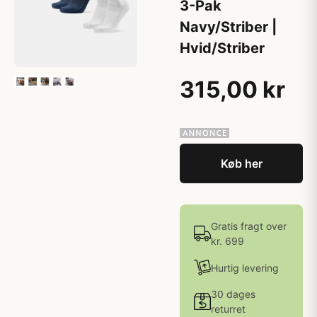
3-Pak
Navy/Striber |
Hvid/Striber
315,00 kr
Køb her
Gratis fragt over
kr. 699
Hurtig levering
30 dages
returret