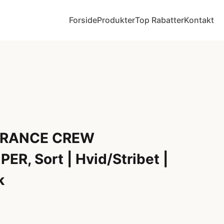
Forside
Produkter
Top Rabatter
Kontakt
URANCE CREW
, Sort | Hvid/Stribet |
k