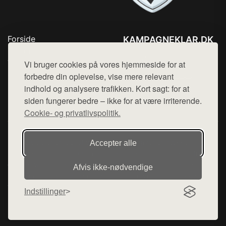
Forside
KAMPAGNEKLAR.DK
Produkter
Tlf. 78768672
Top Rabatter
Vi bruger cookies på vores hjemmeside for at
Mail:
hej@want.dk
Kontakt
forbedre din oplevelse, vise mere relevant
indhold og analysere trafikken. Kort sagt: for at
Cookie- og privatlivspolitik
siden fungerer bedre – ikke for at være irriterende.
Cookie- og privatlivspolitik.
Denne side er en del af want.dk, der udgiver en række
Accepter alle
hjemmesider med præsentation af forskellige produkter fra
diverse webshops. Der sælges ikke varer fra denne side - vi
Afvis ikke‑nødvendige
henviser til de shops, som sælger varen. Vi har heller ikke
varerne på lager.
Indstillinger
© 2026 kampagneklar.dk. Alle rettigheder forbeholdes.