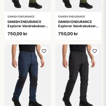
DANISH ENDURANCE
DANISH ENDURANCE
DANISH ENDURANCE
DANISH ENDURANCE
Explorer Vandrebukser,
Explorer Vandrebukser,
1-Pak, L
M, 1-Pak, Ripstop,
750,00 kr
750,00 kr
Vandafvisende, Softshell