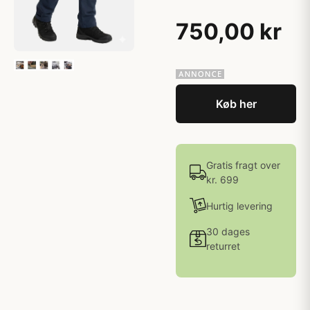
750,00 kr
Køb her
Gratis fragt over
kr. 699
Hurtig levering
30 dages
returret