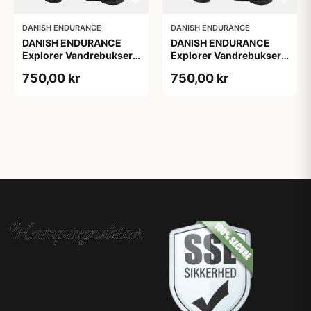
DANISH ENDURANCE
DANISH ENDURANCE
DANISH ENDURANCE
DANISH ENDURANCE
Explorer Vandrebukser,
Explorer Vandrebukser,
M, 1-Pak, Ripstop,
Sort, 1-Pak
750,00 kr
750,00 kr
Vandafvisende, Softshell