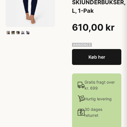
SKIUNDERBUKSER,
L, 1-Pak
610,00 kr
Køb her
Gratis fragt over
kr. 699
Hurtig levering
30 dages
returret