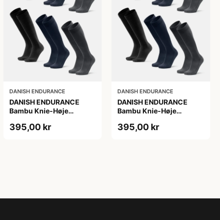
DANISH ENDURANCE
DANISH ENDURANCE
DANISH ENDURANCE
DANISH ENDURANCE
Bambu Knie-Høje
Bambu Knie-Høje
Strømper, Sort | Grå |
Strømper, Sort | Grå |
395,00 kr
395,00 kr
Navy Blå, 6-Pak
Navy Blå, 6-Pak