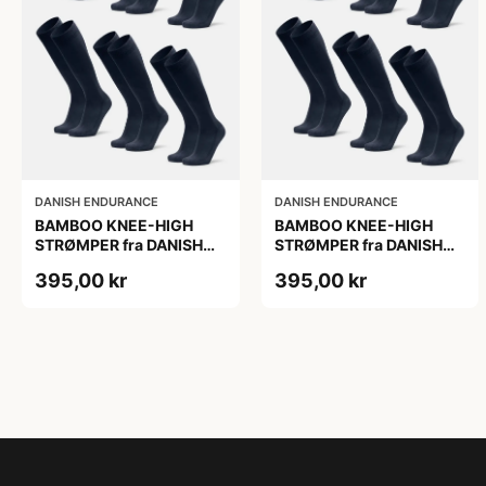
DANISH ENDURANCE
DANISH ENDURANCE
BAMBOO KNEE-HIGH
BAMBOO KNEE-HIGH
STRØMPER fra DANISH
STRØMPER fra DANISH
ENDURANCE, Marineblå,
ENDURANCE, Marineblå,
395,00 kr
395,00 kr
6-Pak, Knæhøj, Bambus,
6-Pak, Knæhøj, Bambus,
Skridsikker,
Skridsikker,
Fugtabsorberende,
Fugtabsorberende,
OEKO-TEX® STANDARD
OEKO-TEX® STANDARD
100 cert.
100 cert.