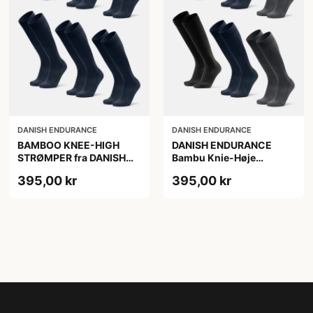
DANISH ENDURANCE
DANISH ENDURANCE
BAMBOO KNEE-HIGH
DANISH ENDURANCE
STRØMPER fra DANISH
Bambu Knie-Høje
ENDURANCE, Marineblå,
Strømper, Sort | Grå |
395,00 kr
395,00 kr
6-Pak, Knæhøj, Bambus,
Navy Blå, 6-Pak
Skridsikker,
Fugtabsorberende,
OEKO-TEX® STANDARD
100 cert.