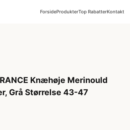
Forside
Produkter
Top Rabatter
Kontakt
RANCE Knæhøje Merinould
, Grå Størrelse 43-47