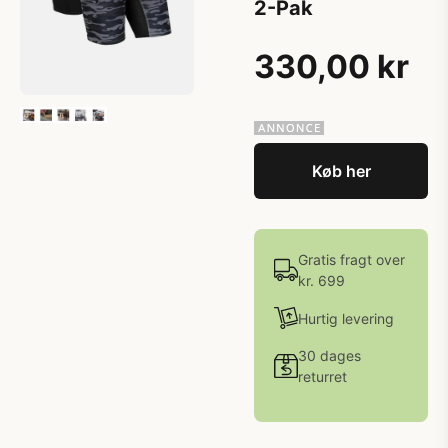
2-Pak
330,00 kr
Køb her
Gratis fragt over
kr. 699
Hurtig levering
30 dages
returret