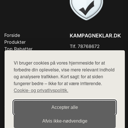
Forside
KAMPAGNEKLAR.DK
Produkter
Tlf. 78768672
Top Rabatter
Mail:
hej@want.dk
Kontakt
Vi bruger cookies på vores hjemmeside for at
Cookie- og privatlivspolitik
forbedre din oplevelse, vise mere relevant indhold
og analysere trafikken. Kort sagt: for at siden
fungerer bedre – ikke for at være irriterende.
Cookie- og privatlivspolitik.
Denne side er en del af want.dk, der udgiver en række
hjemmesider med præsentation af forskellige produkter fra
diverse webshops. Der sælges ikke varer fra denne side - vi
Accepter alle
henviser til de shops, som sælger varen. Vi har heller ikke
varerne på lager.
Afvis ikke‑nødvendige