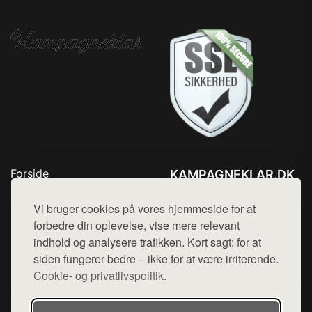
Forside
KAMPAGNEKLAR.DK
Produkter
Tlf. 78768672
Top Rabatter
Vi bruger cookies på vores hjemmeside for at
Mail:
hej@want.dk
Kontakt
forbedre din oplevelse, vise mere relevant
indhold og analysere trafikken. Kort sagt: for at
Cookie- og privatlivspolitik
siden fungerer bedre – ikke for at være irriterende.
Cookie- og privatlivspolitik.