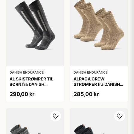
DANISH ENDURANCE
DANISH ENDURANCE
AL SKISTRØMPER TIL
ALPACA CREW
BØRN fra DANISH
STRØMPER fra DANISH
ENDURANCE,
ENDURANCE, 2-Pak, 35-
290,00 kr
285,00 kr
Mørkegrå/Lysegrå, 35-
38, Varm og åndbar
38
alpaka-uldblanding,
Oeko-Tex certificeret