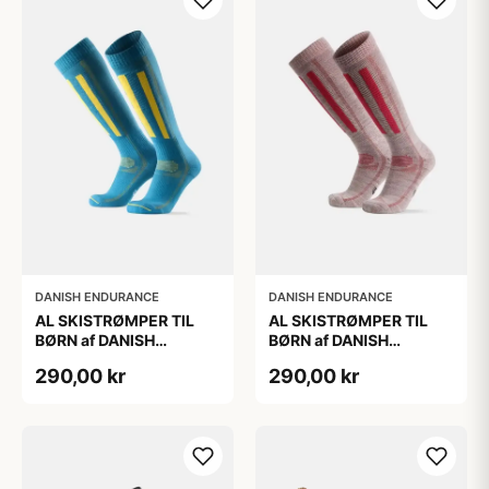
DANISH ENDURANCE
DANISH ENDURANCE
AL SKISTRØMPER TIL
AL SKISTRØMPER TIL
BØRN af DANISH
BØRN af DANISH
ENDURANCE, Blå/Gul,
ENDURANCE,
290,00 kr
290,00 kr
35-38
Lysegrå/Lyserød, 35-38