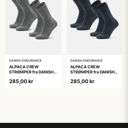
DANISH ENDURANCE
DANISH ENDURANCE
ALPACA CREW
ALPACA CREW
STRØMPER fra DANISH
STRØMPER fra DANISH
ENDURANCE, 2-Pak, 35-
ENDURANCE, 2-Pak, 35-
285,00 kr
285,00 kr
38, Varm og åndbar
38, Varm og åndbar
alpaka-uldblanding,
alpaka-uldblanding,
Oeko-Tex certificeret
Oeko-Tex certificeret