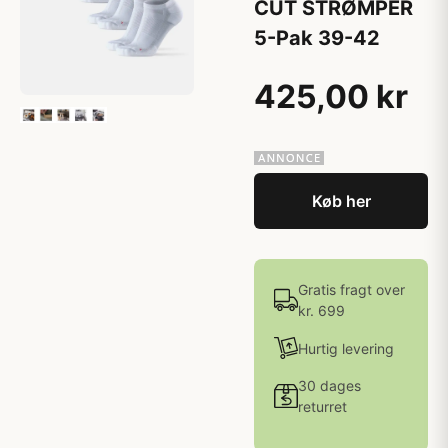
CUT STRØMPER
5-Pak 39-42
425,00 kr
Køb her
Gratis fragt over
kr. 699
Hurtig levering
30 dages
returret