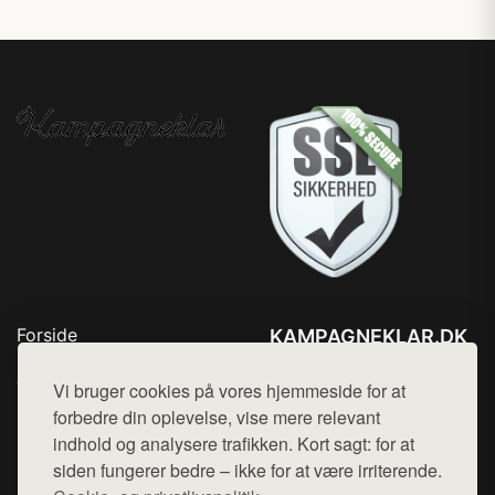
Forside
KAMPAGNEKLAR.DK
Produkter
Tlf. 78768672
Top Rabatter
Vi bruger cookies på vores hjemmeside for at
Mail:
hej@want.dk
Kontakt
forbedre din oplevelse, vise mere relevant
indhold og analysere trafikken. Kort sagt: for at
Cookie- og privatlivspolitik
siden fungerer bedre – ikke for at være irriterende.