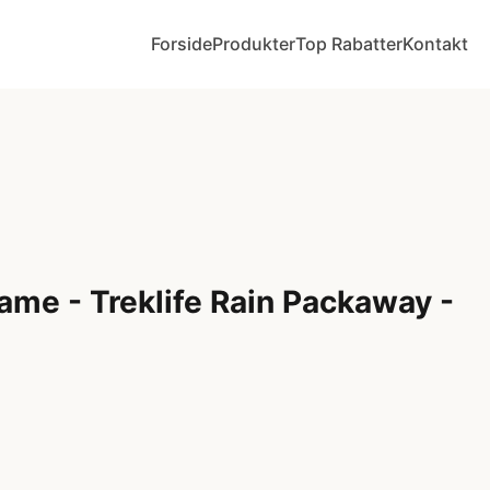
Forside
Produkter
Top Rabatter
Kontakt
me - Treklife Rain Packaway -