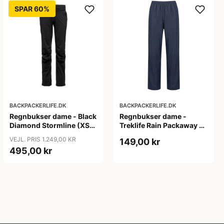
SPAR 60%
BACKPACKERLIFE.DK
BACKPACKERLIFE.DK
Regnbukser dame - Black
Regnbukser dame -
Diamond Stormline (XS
Treklife Rain Packaway -
tilbage)
Blå
VEJL. PRIS 1.249,00 KR
149,00 kr
495,00 kr