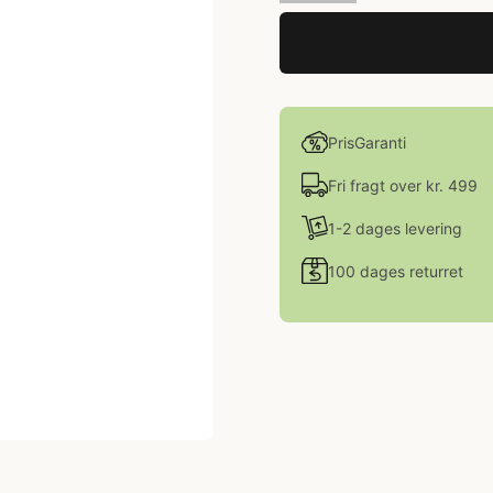
PrisGaranti
Fri fragt over kr. 499
1-2 dages levering
100 dages returret