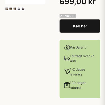
699,00 kr
Køb her
PrisGaranti
Fri fragt over kr.
499
1-2 dages
levering
100 dages
returret