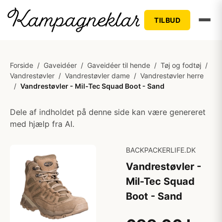
TILBUD
Forside
/
Gaveidéer
/
Gaveidéer til hende
/
Tøj og fodtøj
/
Vandrestøvler
/
Vandrestøvler dame
/
Vandrestøvler herre
/
Vandrestøvler - Mil-Tec Squad Boot - Sand
Dele af indholdet på denne side kan være genereret
med hjælp fra AI.
BACKPACKERLIFE.DK
Vandrestøvler -
Mil-Tec Squad
Boot - Sand