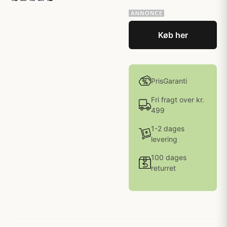
Køb her
PrisGaranti
Fri fragt over kr.
499
1-2 dages
levering
100 dages
returret