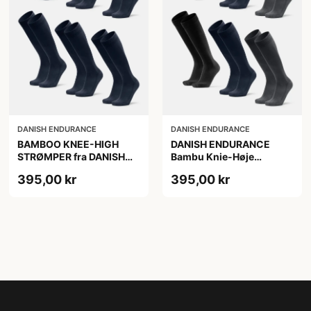
DANISH ENDURANCE
DANISH ENDURANCE
BAMBOO KNEE-HIGH
DANISH ENDURANCE
STRØMPER fra DANISH
Bambu Knie-Høje
ENDURANCE, Marineblå,
Strømper, Sort | Grå |
395,00 kr
395,00 kr
6-Pak, Knæhøj, Bambus,
Navy Blå, 6-Pak
Skridsikker,
Fugtabsorberende,
OEKO-TEX® STANDARD
100 cert.