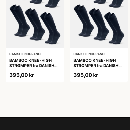
DANISH ENDURANCE
DANISH ENDURANCE
BAMBOO KNEE-HIGH
BAMBOO KNEE-HIGH
STRØMPER fra DANISH
STRØMPER fra DANISH
ENDURANCE, Marineblå,
ENDURANCE, Marineblå,
395,00 kr
395,00 kr
6-Pak, Knæhøj, Bambus,
6-Pak, Knæhøj, Bambus,
Skridsikker,
Skridsikker,
Fugtabsorberende,
Fugtabsorberende,
OEKO-TEX® STANDARD
OEKO-TEX® STANDARD
100 cert.
100 cert.