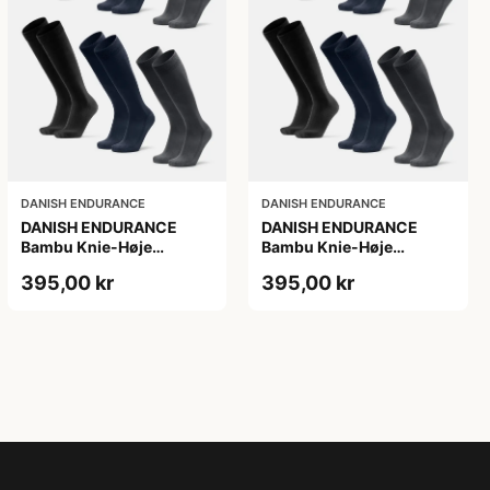
DANISH ENDURANCE
DANISH ENDURANCE
DANISH ENDURANCE
DANISH ENDURANCE
Bambu Knie-Høje
Bambu Knie-Høje
Strømper, Sort | Grå |
Strømper, Sort | Grå |
395,00 kr
395,00 kr
Navy Blå, 6-Pak
Navy Blå, 6-Pak