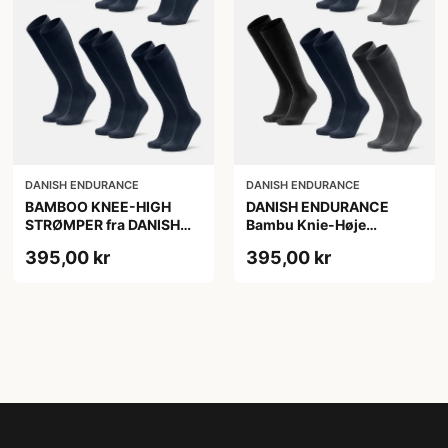
DANISH ENDURANCE
DANISH ENDURANCE
BAMBOO KNEE-HIGH
DANISH ENDURANCE
STRØMPER fra DANISH
Bambu Knie-Høje
ENDURANCE, Marineblå,
Strømper, Sort | Grå |
395,00 kr
395,00 kr
6-Pak, Knæhøj, Bambus,
Navy Blå, 6-Pak
Skridsikker,
Fugtabsorberende,
OEKO-TEX® STANDARD
100 cert.