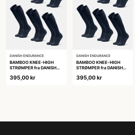
DANISH ENDURANCE
DANISH ENDURANCE
BAMBOO KNEE-HIGH
BAMBOO KNEE-HIGH
STRØMPER fra DANISH
STRØMPER fra DANISH
ENDURANCE, Marineblå,
ENDURANCE, Marineblå,
395,00 kr
395,00 kr
6-Pak, Knæhøj, Bambus,
6-Pak, Knæhøj, Bambus,
Skridsikker,
Skridsikker,
Fugtabsorberende,
Fugtabsorberende,
OEKO-TEX® STANDARD
OEKO-TEX® STANDARD
100 cert.
100 cert.