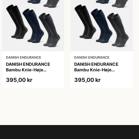
DANISH ENDURANCE
DANISH ENDURANCE
DANISH ENDURANCE
DANISH ENDURANCE
Bambu Knie-Høje
Bambu Knie-Høje
Strømper, Sort | Grå |
Strømper, Sort | Grå |
395,00 kr
395,00 kr
Navy Blå, 6-Pak
Navy Blå, 6-Pak