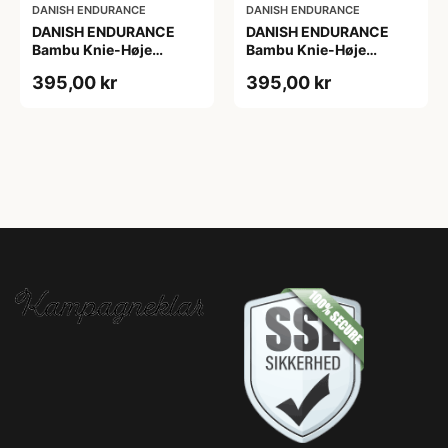
DANISH ENDURANCE
DANISH ENDURANCE
DANISH ENDURANCE
DANISH ENDURANCE
Bambu Knie-Høje
Bambu Knie-Høje
Strømper, Sort | Grå |
Strømper, Sort | Grå |
395,00 kr
395,00 kr
Navy Blå, 6-Pak
Navy Blå, 6-Pak