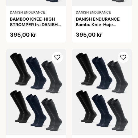
DANISH ENDURANCE
DANISH ENDURANCE
BAMBOO KNEE-HIGH
DANISH ENDURANCE
STRØMPER fra DANISH
Bambu Knie-Høje
ENDURANCE, Marineblå,
Strømper, Sort | Grå |
395,00 kr
395,00 kr
6-Pak, Knæhøj, Bambus,
Navy Blå, 6-Pak
Skridsikker,
Fugtabsorberende,
OEKO-TEX® STANDARD
100 cert.