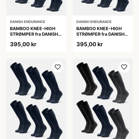
DANISH ENDURANCE
DANISH ENDURANCE
BAMBOO KNEE-HIGH
BAMBOO KNEE-HIGH
STRØMPER fra DANISH
STRØMPER fra DANISH
ENDURANCE, Marineblå,
ENDURANCE, Marineblå,
395,00 kr
395,00 kr
6-Pak, Knæhøj, Bambus,
6-Pak, Knæhøj, Bambus,
Skridsikker,
Skridsikker,
Fugtabsorberende,
Fugtabsorberende,
OEKO-TEX® STANDARD
OEKO-TEX® STANDARD
100 cert.
100 cert.