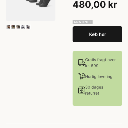
480,00 kr
Køb her
Gratis fragt over
kr. 699
Hurtig levering
30 dages
returret