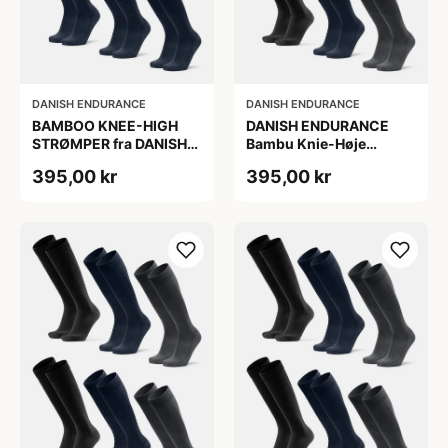
DANISH ENDURANCE
DANISH ENDURANCE
BAMBOO KNEE-HIGH
DANISH ENDURANCE
STRØMPER fra DANISH
Bambu Knie-Høje
ENDURANCE, Marineblå,
Strømper, Sort | Grå |
395,00 kr
395,00 kr
6-Pak, Knæhøj, Bambus,
Navy Blå, 6-Pak
Skridsikker,
Fugtabsorberende,
OEKO-TEX® STANDARD
100 cert.