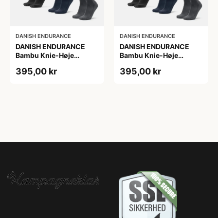
DANISH ENDURANCE
DANISH ENDURANCE
DANISH ENDURANCE
DANISH ENDURANCE
Bambu Knie-Høje
Bambu Knie-Høje
Strømper, Sort | Grå |
Strømper, Sort | Grå |
395,00 kr
395,00 kr
Navy Blå, 6-Pak
Navy Blå, 6-Pak