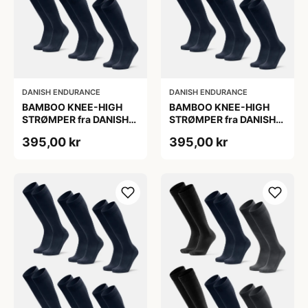
DANISH ENDURANCE
DANISH ENDURANCE
BAMBOO KNEE-HIGH
BAMBOO KNEE-HIGH
STRØMPER fra DANISH
STRØMPER fra DANISH
ENDURANCE, Marineblå,
ENDURANCE, Marineblå,
395,00 kr
395,00 kr
6-Pak, Knæhøj, Bambus,
6-Pak, Knæhøj, Bambus,
Skridsikker,
Skridsikker,
Fugtabsorberende,
Fugtabsorberende,
OEKO-TEX® STANDARD
OEKO-TEX® STANDARD
100 cert.
100 cert.