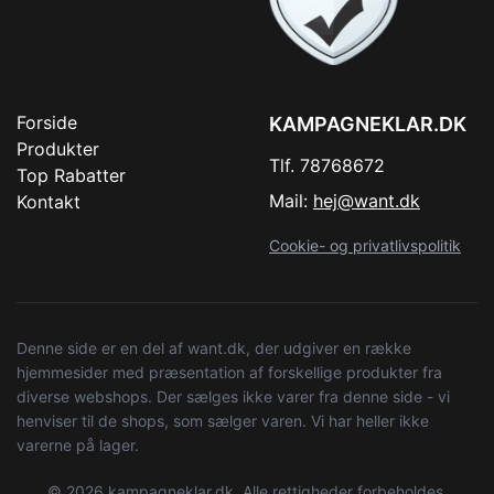
Forside
KAMPAGNEKLAR.DK
Produkter
Tlf. 78768672
Top Rabatter
Mail:
hej@want.dk
Kontakt
Cookie- og privatlivspolitik
Denne side er en del af want.dk, der udgiver en række
hjemmesider med præsentation af forskellige produkter fra
diverse webshops. Der sælges ikke varer fra denne side - vi
henviser til de shops, som sælger varen. Vi har heller ikke
varerne på lager.
© 2026 kampagneklar.dk. Alle rettigheder forbeholdes.