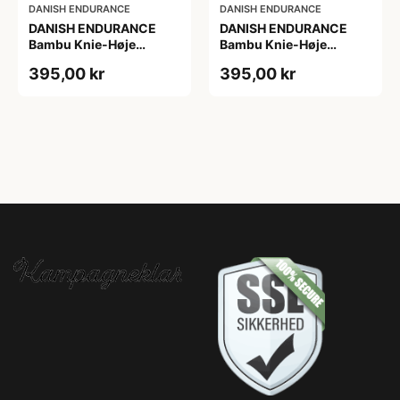
DANISH ENDURANCE
DANISH ENDURANCE
DANISH ENDURANCE
DANISH ENDURANCE
Bambu Knie-Høje
Bambu Knie-Høje
Strømper, Sort | Grå |
Strømper, Sort | Grå |
395,00 kr
395,00 kr
Navy Blå, 6-Pak
Navy Blå, 6-Pak