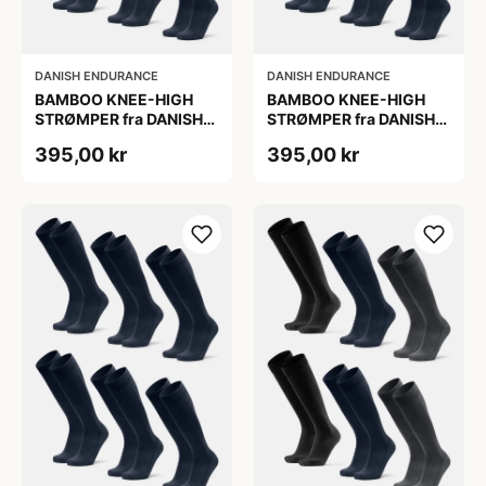
DANISH ENDURANCE
DANISH ENDURANCE
BAMBOO KNEE-HIGH
BAMBOO KNEE-HIGH
STRØMPER fra DANISH
STRØMPER fra DANISH
ENDURANCE, Marineblå,
ENDURANCE, Marineblå,
395,00 kr
395,00 kr
6-Pak, Knæhøj, Bambus,
6-Pak, Knæhøj, Bambus,
Skridsikker,
Skridsikker,
Fugtabsorberende,
Fugtabsorberende,
OEKO-TEX® STANDARD
OEKO-TEX® STANDARD
100 cert.
100 cert.