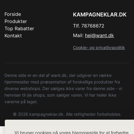
Forside
KAMPAGNEKLAR.DK
Produkter
Tlf. 78768672
Top Rabatter
Mail:
hej@want.dk
Kontakt
Cookie- og privatlivspolitik
Denne side er en del af want.dk, der udgiver en række
hjemmesider med præsentation af forskellige produkter fra
diverse webshops. Der sælges ikke varer fra denne side - vi
henviser til de shops, som sælger varen. Vi har heller ikke
varerne på lager.
© 2026 kampagneklar.dk. Alle rettigheder forbeholdes.
Vi bruger cookies på vores hjemmeside for at forbedre