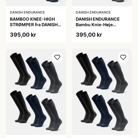
DANISH ENDURANCE
DANISH ENDURANCE
BAMBOO KNEE-HIGH
DANISH ENDURANCE
STRØMPER fra DANISH
Bambu Knie-Høje
ENDURANCE, Marineblå,
Strømper, Sort | Grå |
395,00 kr
395,00 kr
6-Pak, Knæhøj, Bambus,
Navy Blå, 6-Pak
Skridsikker,
Fugtabsorberende,
OEKO-TEX® STANDARD
100 cert.