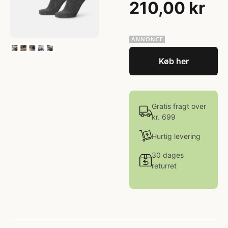
210,00 kr
Køb her
Gratis fragt over
kr. 699
Hurtig levering
30 dages
returret