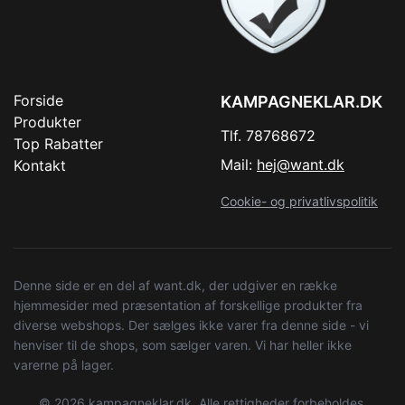
Forside
KAMPAGNEKLAR.DK
Produkter
Tlf. 78768672
Top Rabatter
Mail:
hej@want.dk
Kontakt
Cookie- og privatlivspolitik
Denne side er en del af want.dk, der udgiver en række
hjemmesider med præsentation af forskellige produkter fra
diverse webshops. Der sælges ikke varer fra denne side - vi
henviser til de shops, som sælger varen. Vi har heller ikke
varerne på lager.
© 2026 kampagneklar.dk. Alle rettigheder forbeholdes.