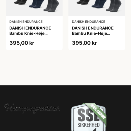
DANISH ENDURANCE
DANISH ENDURANCE
DANISH ENDURANCE
DANISH ENDURANCE
Bambu Knie-Høje
Bambu Knie-Høje
Strømper, Sort | Grå |
Strømper, Sort | Grå |
395,00 kr
395,00 kr
Navy Blå, 6-Pak
Navy Blå, 6-Pak