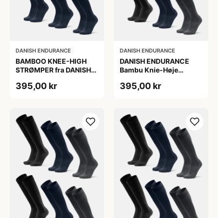
DANISH ENDURANCE
DANISH ENDURANCE
BAMBOO KNEE-HIGH
DANISH ENDURANCE
STRØMPER fra DANISH
Bambu Knie-Høje
ENDURANCE, Marineblå,
Strømper, Sort | Grå |
395,00 kr
395,00 kr
6-Pak, Knæhøj, Bambus,
Navy Blå, 6-Pak
Skridsikker,
Fugtabsorberende,
OEKO-TEX® STANDARD
100 cert.