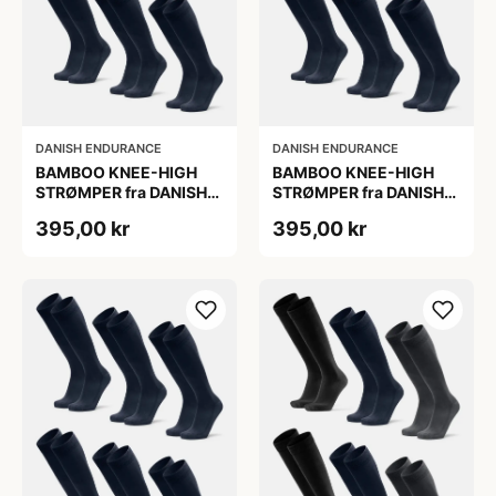
DANISH ENDURANCE
DANISH ENDURANCE
BAMBOO KNEE-HIGH
BAMBOO KNEE-HIGH
STRØMPER fra DANISH
STRØMPER fra DANISH
ENDURANCE, Marineblå,
ENDURANCE, Marineblå,
395,00 kr
395,00 kr
6-Pak, Knæhøj, Bambus,
6-Pak, Knæhøj, Bambus,
Skridsikker,
Skridsikker,
Fugtabsorberende,
Fugtabsorberende,
OEKO-TEX® STANDARD
OEKO-TEX® STANDARD
100 cert.
100 cert.