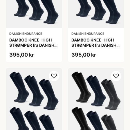
DANISH ENDURANCE
DANISH ENDURANCE
BAMBOO KNEE-HIGH
BAMBOO KNEE-HIGH
STRØMPER fra DANISH
STRØMPER fra DANISH
ENDURANCE, Marineblå,
ENDURANCE, Marineblå,
395,00 kr
395,00 kr
6-Pak, Knæhøj, Bambus,
6-Pak, Knæhøj, Bambus,
Skridsikker,
Skridsikker,
Fugtabsorberende,
Fugtabsorberende,
OEKO-TEX® STANDARD
OEKO-TEX® STANDARD
100 cert.
100 cert.