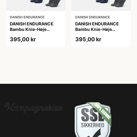
DANISH ENDURANCE
DANISH ENDURANCE
DANISH ENDURANCE
DANISH ENDURANCE
Bambu Knie-Høje
Bambu Knie-Høje
Strømper, Sort | Grå |
Strømper, Sort | Grå |
395,00 kr
395,00 kr
Navy Blå, 6-Pak
Navy Blå, 6-Pak