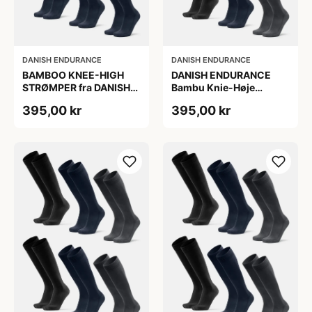
DANISH ENDURANCE
DANISH ENDURANCE
BAMBOO KNEE-HIGH
DANISH ENDURANCE
STRØMPER fra DANISH
Bambu Knie-Høje
ENDURANCE, Marineblå,
Strømper, Sort | Grå |
395,00 kr
395,00 kr
6-Pak, Knæhøj, Bambus,
Navy Blå, 6-Pak
Skridsikker,
Fugtabsorberende,
OEKO-TEX® STANDARD
100 cert.