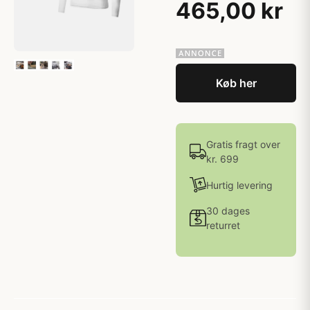
465,00 kr
Køb her
Gratis fragt over
kr. 699
Hurtig levering
30 dages
returret