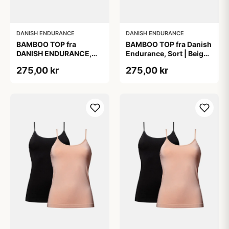
DANISH ENDURANCE
DANISH ENDURANCE
BAMBOO TOP fra
BAMBOO TOP fra Danish
DANISH ENDURANCE,
Endurance, Sort | Beige,
Sort, 2-Pak, Silkeblød &
2-Pak, Bambus,
275,00 kr
275,00 kr
Behagelig, Perfekt
Komfortabel og
Pasform, Naturligt
Fugtregulerende
Åndbar &
Fugtregulerende