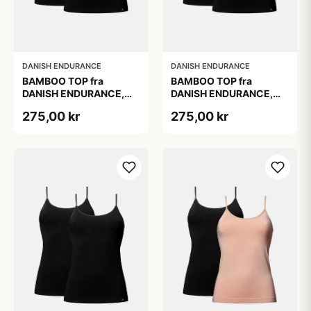
DANISH ENDURANCE
DANISH ENDURANCE
BAMBOO TOP fra
BAMBOO TOP fra
DANISH ENDURANCE,
DANISH ENDURANCE,
Sort, 2-Pak, Silkeblød &
Sort, 2-Pak, Silkeblød &
275,00 kr
275,00 kr
Behagelig, Perfekt
Behagelig, Perfekt
Pasform, Naturligt
Pasform, Naturligt
Åndbar &
Åndbar &
Fugtregulerende
Fugtregulerende