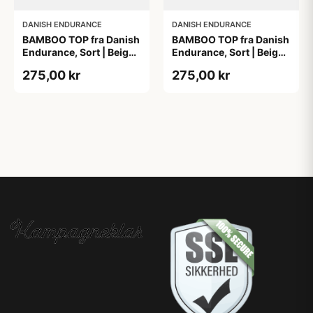
DANISH ENDURANCE
DANISH ENDURANCE
BAMBOO TOP fra Danish
BAMBOO TOP fra Danish
Endurance, Sort | Beige,
Endurance, Sort | Beige,
2-Pak, Bambus,
2-Pak, Bambus,
275,00 kr
275,00 kr
Komfortabel og
Komfortabel og
Fugtregulerende
Fugtregulerende