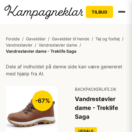
TILBUD
Forside
/
Gaveidéer
/
Gaveidéer til hende
/
Tøj og fodtøj
/
Vandrestøvler
/
Vandrestøvler dame
/
Vandrestøvler dame - Treklife Saga
Dele af indholdet på denne side kan være genereret
med hjælp fra AI.
BACKPACKERLIFE.DK
Vandrestøvler
-67%
dame - Treklife
Saga
UDSALG