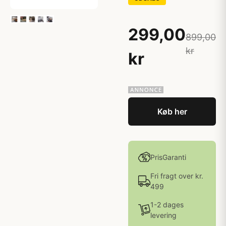
299,00
899,00
kr
kr
Køb her
PrisGaranti
Fri fragt over kr.
499
1-2 dages
levering